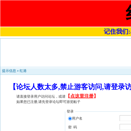
记住我们:a4
提示信息 »
红港
【论坛人数太多,禁止游客访问,请登录
【
点这里注册
】
请直接登录用户访问论坛，或请
如果您已注册,请先登录论坛即可游览帖子
登录
用户名
密 码