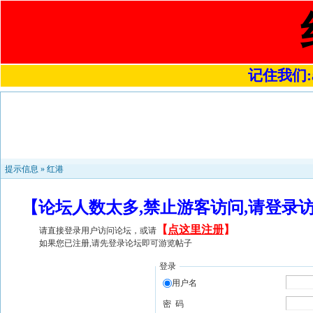
记住我们:a4
提示信息 »
红港
【论坛人数太多,禁止游客访问,请登录
【
点这里注册
】
请直接登录用户访问论坛，或请
如果您已注册,请先登录论坛即可游览帖子
登录
用户名
密 码