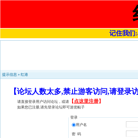
记住我们:a4
提示信息 »
红港
【论坛人数太多,禁止游客访问,请登录
【
点这里注册
】
请直接登录用户访问论坛，或请
如果您已注册,请先登录论坛即可游览帖子
登录
用户名
密 码