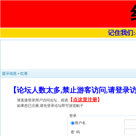
记住我们:a4
提示信息 »
红港
【论坛人数太多,禁止游客访问,请登录
【
点这里注册
】
请直接登录用户访问论坛，或请
如果您已注册,请先登录论坛即可游览帖子
登录
用户名
密 码