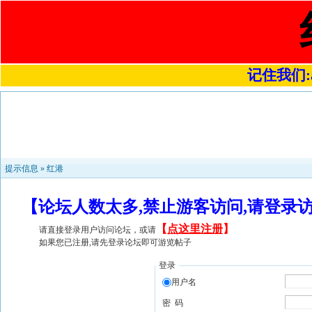
记住我们:a4
提示信息 »
红港
【论坛人数太多,禁止游客访问,请登录
【
点这里注册
】
请直接登录用户访问论坛，或请
如果您已注册,请先登录论坛即可游览帖子
登录
用户名
密 码