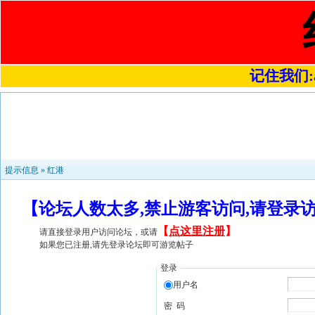
记住我们:a4
提示信息 »
红港
【论坛人数太多,禁止游客访问,请登录
【
点这里注册
】
请直接登录用户访问论坛，或请
如果您已注册,请先登录论坛即可游览帖子
登录
用户名
密 码