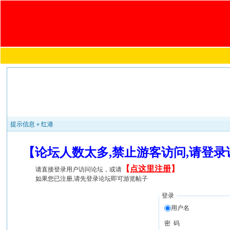
提示信息 »
红港
【论坛人数太多,禁止游客访问,请登
【
点这里注册
】
请直接登录用户访问论坛，或请
如果您已注册,请先登录论坛即可游览帖子
登录
用户名
密 码