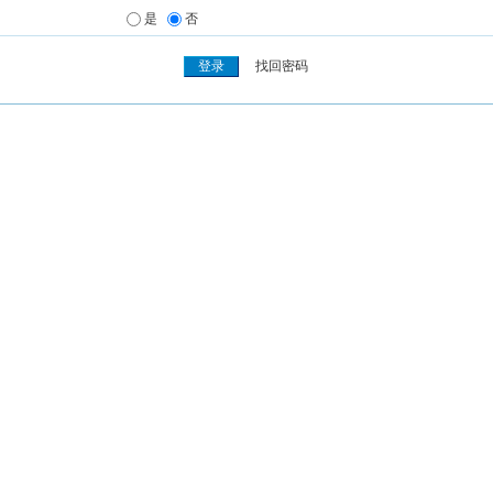
是
否
找回密码