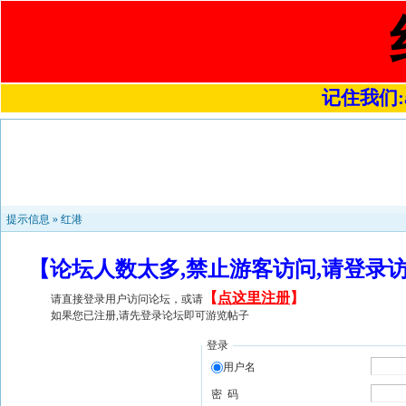
记住我们:a4
提示信息 »
红港
【论坛人数太多,禁止游客访问,请登录
【
点这里注册
】
请直接登录用户访问论坛，或请
如果您已注册,请先登录论坛即可游览帖子
登录
用户名
密 码