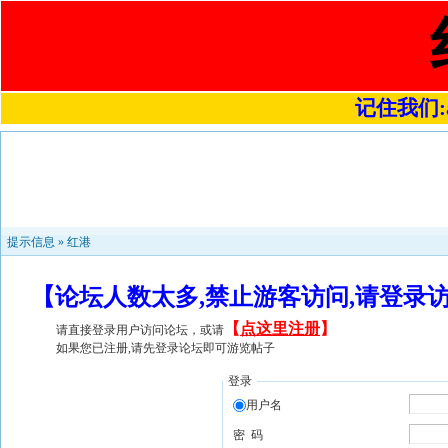
记住我们:a4
提示信息 »
红港
【论坛人数太多,禁止游客访问,请登录
【
点这里注册
】
请直接登录用户访问论坛，或请
如果您已注册,请先登录论坛即可游览帖子
登录
用户名
密 码