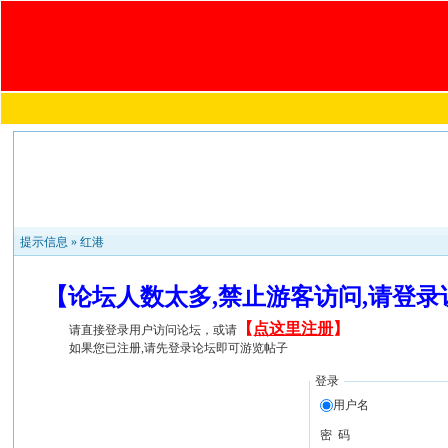
提示信息 »
红港
【论坛人数太多,禁止游客访问,请登
【
点这里注册
】
请直接登录用户访问论坛，或请
如果您已注册,请先登录论坛即可游览帖子
登录
用户名
密 码