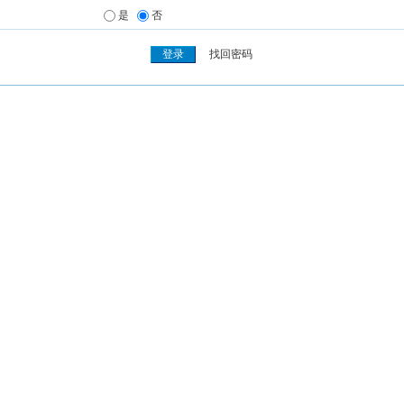
是
否
找回密码