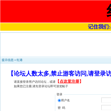
记住我们:a4
提示信息 »
红港
【论坛人数太多,禁止游客访问,请登录
【
点这里注册
】
请直接登录用户访问论坛，或请
如果您已注册,请先登录论坛即可游览帖子
登录
用户名
密 码