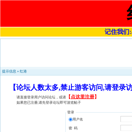
记住我们:a4
提示信息 »
红港
【论坛人数太多,禁止游客访问,请登录
【
点这里注册
】
请直接登录用户访问论坛，或请
如果您已注册,请先登录论坛即可游览帖子
登录
用户名
密 码