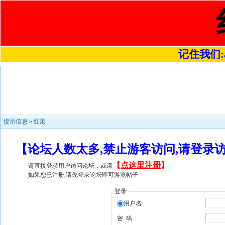
记住我们:a4
提示信息 »
红港
【论坛人数太多,禁止游客访问,请登录
【
点这里注册
】
请直接登录用户访问论坛，或请
如果您已注册,请先登录论坛即可游览帖子
登录
用户名
密 码