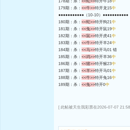
178期：杀：
<<蛇>>
特开牛18
中
179期：杀：
<<牛>>
特开龙15
中
●●●●●●●●●●●（10-10）●●●●●●●●●●●
180期：杀：
<<蛇>>
特开狗21
中
181期：杀：
<<兔>>
特开鼠19
中
182期：杀：
<<鼠>>
特开虎41
中
183期：杀：
<<牛>>
特开羊24
中
184期：杀：
<<马>>
特开马01 错
185期：杀：
<<鸡>>
特开羊36
中
186期：杀：
<<猪>>
特开猴23
中
187期：杀：
<<羊>>
特开马01
中
188期：杀：
<<牛>>
特开兔16
中
189期：杀：
<<兔>>
特开0
中
[ 此帖被天生我彩票在2026-07-07 21:5