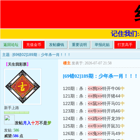
记住我们:a4
返回论坛
充值金币
发帖赚钱
重要说明
举报此贴
打赏高手
主题 :
[69错02]189期：少年杀一肖！！！
楼主
发表于: 2026-07-07 21:58
【
天生我彩票
】
[69错02]189期：少年杀一肖！！！
120期：杀：
<<狗>>
特开牛06
中
121期：杀：
<<狗>>
特开猪44
中
122期：杀：
<<鼠>>
特开马01
中
新手上路
123期：杀：
<<牛>>
特开鸡46
中
124期：杀：
<<鸡>>
特开龙39
中
发帖
月入
十万
不是
梦
125期：杀：
<<牛>>
特开鼠31
中
发贴:
586
126期：杀：
<<兔>>
特开马49
中
威望:
586
点