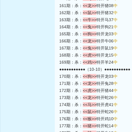
161期：杀：
<<龙>>
特开猪08
中
162期：杀：
<<鼠>>
特开猪32
中
163期：杀：
<<牛>>
特开马37
中
164期：杀：
<<兔>>
特开狗21
中
165期：杀：
<<狗>>
特开龙03
中
166期：杀：
<<龙>>
特开牛06
中
167期：杀：
<<兔>>
特开鼠19
中
168期：杀：
<<虎>>
特开龙15
中
169期：杀：
<<鸡>>
特开羊24
中
●●●●●●●●●●●（10-10）●●●●●●●●●●●
170期：杀：
<<狗>>
特开龙03
中
171期：杀：
<<龙>>
特开兔28
中
172期：杀：
<<虎>>
特开猪44
中
173期：杀：
<<龙>>
特开蛇26
中
174期：杀：
<<马>>
特开虎41
中
175期：杀：
<<鼠>>
特开蛇26
中
176期：杀：
<<猴>>
特开鸡10
中
177期：杀：
<<猪>>
特开蛇14
中