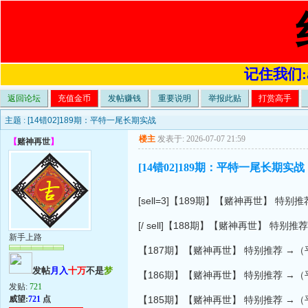
记住我们:a4
返回论坛
充值金币
发帖赚钱
重要说明
举报此贴
打赏高手
主题 :
[14错02]189期：平特一尾长期实战
楼主
发表于: 2026-07-07 21:59
【
赌神再世
】
[14错02]189期：平特一尾长期实战
[sell=3]【189期】【赌神再世】 特别
[/ sell]【188期】【赌神再世】 特别推
新手上路
【187期】【赌神再世】 特别推荐 →（
发帖
月入
十万
不是
梦
【186期】【赌神再世】 特别推荐 →（
发贴:
721
威望:
721
点
【185期】【赌神再世】 特别推荐 →（