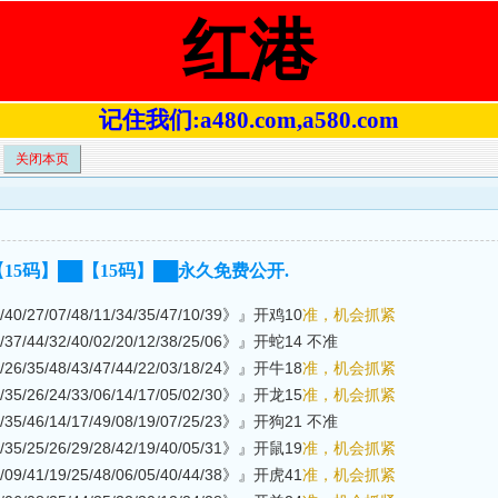
红港
记住我们:a480.com,a580.com
关闭本页
██【15码】██【15码】██永久免费公开.
0/27/07/48/11/34/35/47/10/39》』开鸡10
准，机会抓紧
7/44/32/40/02/20/12/38/25/06》』开蛇14 不准
6/35/48/43/47/44/22/03/18/24》』开牛18
准，机会抓紧
5/26/24/33/06/14/17/05/02/30》』开龙15
准，机会抓紧
5/46/14/17/49/08/19/07/25/23》』开狗21 不准
5/25/26/29/28/42/19/40/05/31》』开鼠19
准，机会抓紧
9/41/19/25/48/06/05/40/44/38》』开虎41
准，机会抓紧