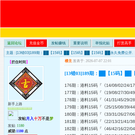
返回论坛
充值金币
发帖赚钱
重要说明
举报此贴
打赏高手
主题 :
[13错03]189期：██【15码】██【15码】██【15码】██永久免费公开.
楼主
发表于: 2026-07-07 22:01
【
拦住时间
】
[13错03]189期：██【15码】
176期：港料15码『《14/08/02/24/17/4
177期：港料15码『《19/08/27/30/49/3
178期：港料15码『《41/31/45/29/28/2
新手上路
179期：港料15码『《25/15/08/39/44/3
180期：港料15码『《33/31/26/27/06/3
发帖
月入
十万
不是
梦
181期：港料15码『《22/13/21/41/38/3
发贴:
1180
182期：港料15码『《46/42/16/22/04/0
威望:
1180
点