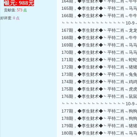
164期，◆李生财术◆﹄平特二肖﹃牛牛
银元: 988元
165期，◆李生财术◆﹄平特二肖﹃马马
贡献值:
573
点
166期，◆李生财术◆﹄平特二肖﹃牛牛
好评度:
0 点
﹄﹄﹄﹄﹄﹄﹄﹄﹄﹄﹄﹄﹄﹄﹄10-
167期，◆李生财术◆﹄平特二肖﹃龙龙
168期，◆李生财术◆﹄平特二肖﹃牛牛
169期，◆李生财术◆﹄平特二肖﹃马马
170期，◆李生财术◆﹄平特二肖﹃马马
171期，◆李生财术◆﹄平特二肖﹃蛇蛇
172期，◆李生财术◆﹄平特二肖﹃猪猪
173期，◆李生财术◆﹄平特二肖﹃兔兔
174期，◆李生财术◆﹄平特二肖﹃鸡鸡
175期，◆李生财术◆﹄平特二肖﹃虎虎
176期，◆李生财术◆﹄平特二肖﹃鼠鼠
﹄﹄﹄﹄﹄﹄﹄﹄﹄﹄﹄﹄﹄﹄﹄10-
177期，◆李生财术◆﹄平特二肖﹃狗狗
178期，◆李生财术◆﹄平特二肖﹃狗狗
179期，◆李生财术◆﹄平特二肖﹃猪猪
180期，◆李生财术◆﹄平特二肖﹃马马