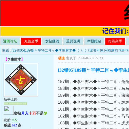
记住我们:a4
返回论坛
充值金币
发帖赚钱
重要说明
举报此贴
打赏高手
主题 :
[32错05]189期﹄平特二肖﹃◆李生财术◆《《《《宠辱不惊.闲看庭前花开花
楼主
发表于: 2026-07-07 22:23
【
李生财术
】
[32错05]189期﹄平特二肖﹃
157期，◆李生财术◆﹄平特二肖﹃兔兔
158期，◆李生财术◆﹄平特二肖﹃马马
159期，◆李生财术◆﹄平特二肖﹃猪猪
新手上路
160期，◆李生财术◆﹄平特二肖﹃鸡鸡
161期，◆李生财术◆﹄平特二肖﹃兔兔
发帖
月入
十万
不是
梦
162期，◆李生财术◆﹄平特二肖﹃马马
发贴:
622
163期，◆李生财术◆﹄平特二肖﹃虎虎
威望:
622
点