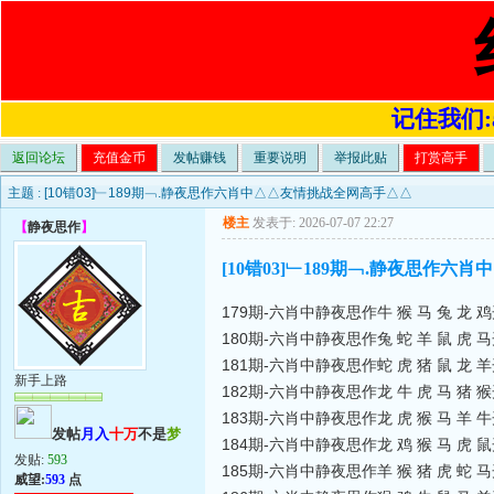
记住我们:a4
返回论坛
充值金币
发帖赚钱
重要说明
举报此贴
打赏高手
主题 :
[10错03]﹂189期﹁.静夜思作六肖中△△友情挑战全网高手△△
楼主
发表于: 2026-07-07 22:27
【
静夜思作
】
[10错03]﹂189期﹁.静夜思作
179期-六肖中静夜思作牛 猴 马 兔 龙 鸡
180期-六肖中静夜思作兔 蛇 羊 鼠 虎 马
181期-六肖中静夜思作蛇 虎 猪 鼠 龙 羊
新手上路
182期-六肖中静夜思作龙 牛 虎 马 猪 猴
183期-六肖中静夜思作龙 虎 猴 马 羊 牛
发帖
月入
十万
不是
梦
184期-六肖中静夜思作龙 鸡 猴 马 虎 鼠
发贴:
593
185期-六肖中静夜思作羊 猴 猪 虎 蛇 马
威望:
593
点