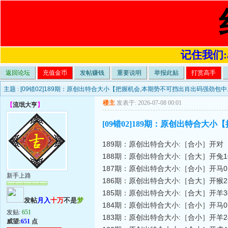
记住我们:a4
返回论坛
充值金币
发帖赚钱
重要说明
举报此贴
打赏高手
主题 :
[09错02]189期：原创出特合大小【把握机会,本期势不可挡出肖出码强劲包中
楼主
发表于: 2026-07-08 00:01
【
流氓大亨
】
[09错02]189期：原创出特合大
189期：原创出特合大小:［合小］开对
188期：原创出特合大小:［合大］开兔1
187期：原创出特合大小:［合小］开马0
新手上路
186期：原创出特合大小:［合大］开猴2
185期：原创出特合大小:［合大］开羊3
发帖
月入
十万
不是
梦
184期：原创出特合大小:［合小］开马0
发贴:
651
183期：原创出特合大小:［合小］开羊2
威望:
651
点