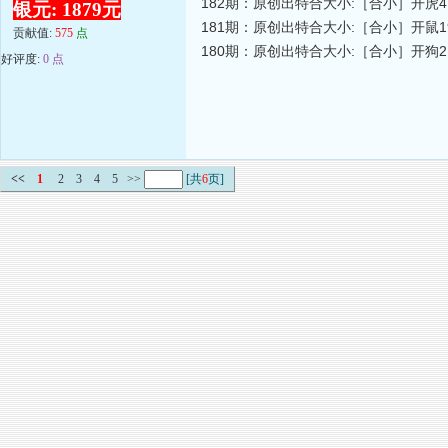
182期：原创出特合大小:［合小］开虎4
银元: 1879元
181期：原创出特合大小:［合小］开鼠1
贡献值:
575
点
180期：原创出特合大小:［合小］开狗2
好评度:
0 点
<<
1
2
3
4
5
>>
[共
6
页]