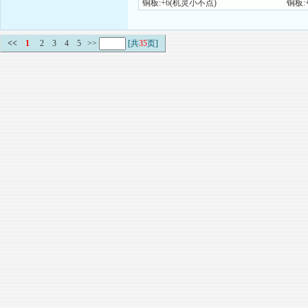
铜板:+6(机灵小不点)
铜板:
<<
1
2
3
4
5
>>
[共
35
页]