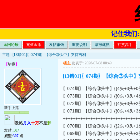
记住我们:a4
返回论坛
充值金币
发帖赚钱
重要说明
举报此贴
打赏高手
主题 :
[13错01]〖074期〗【综合③头中】支持吉利
楼主
发表于: 2026-07-08 00:49
【
毕竟
】
[13错01]〖074期〗【综合③头中
〖074期〗【综合③头中】{{4头+3头+0头
〖073期〗【综合③头中】{{0头+3头+4头}
〖072期〗【综合③头中】{{4头+3头+2头}
新手上路
〖071期〗【综合③头中】{{0头+4头+3头}
++++++++++++++++++++++++++++++
发帖
月入
十万
不是
梦
〖070期〗【综合③头中】{{2头+0头+1头}
发贴:
307
〖069期〗【综合③头中】{{2头+4头+3头}
威望:
307
点