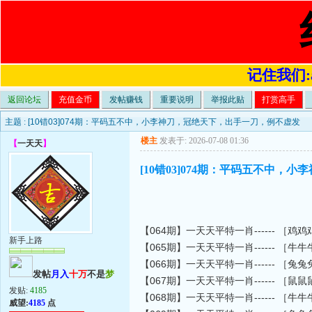
记住我们:a4
返回论坛
充值金币
发帖赚钱
重要说明
举报此贴
打赏高手
主题 :
[10错03]074期：平码五不中，小李神刀，冠绝天下，出手一刀，例不虚发
楼主
发表于: 2026-07-08 01:36
【
一天天
】
[10错03]074期：平码五不中
【064期】一天天平特一肖------ ［鸡鸡鸡
新手上路
【065期】一天天平特一肖------ ［牛牛牛
【066期】一天天平特一肖------ ［兔兔兔
发帖
月入
十万
不是
梦
【067期】一天天平特一肖------ ［鼠鼠鼠鼠
发贴:
4185
【068期】一天天平特一肖------ ［牛牛牛
威望:
4185
点