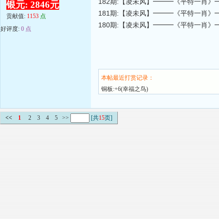
182期:【凌未风】━━━《平特一肖》
银元: 2846元
181期:【凌未风】━━━《平特一肖》
贡献值:
1153
点
180期:【凌未风】━━━《平特一肖》
好评度:
0 点
本帖最近打赏记录：
铜板:+6(幸福之鸟)
<<
1
2
3
4
5
>>
[共
15
页]