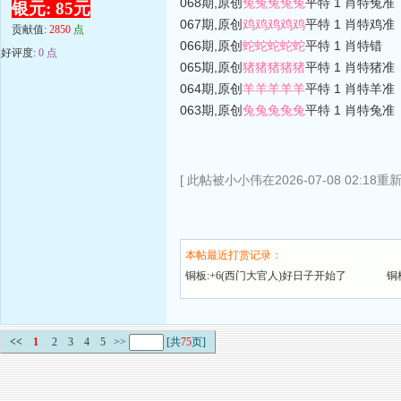
068期,原创
兔兔兔兔兔
平特 1 肖特兔准
银元: 85元
067期,原创
鸡鸡鸡鸡鸡
平特 1 肖特鸡准
贡献值:
2850
点
066期,原创
蛇蛇蛇蛇蛇
平特 1 肖特错
好评度:
0 点
065期,原创
猪猪猪猪猪
平特 1 肖特猪准
064期,原创
羊羊羊羊羊
平特 1 肖特羊准
063期,原创
兔兔兔兔兔
平特 1 肖特兔准
[ 此帖被小小伟在2026-07-08 02:18重
本帖最近打赏记录：
铜板:+6(西门大官人)好日子开始了
铜
<<
1
2
3
4
5
>>
[共
75
页]