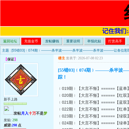
记住我们:a4
返回论坛
充值金币
发帖赚钱
重要说明
举报此贴
打赏高手
主题 :
[55错03]﹛074期﹜———杀半波———杀半波———杀半波———让各位
楼主
发表于: 2026-07-08 02:23
【
保证
】
[55错03]﹛074期﹜———杀
踪！
﹛019期﹜【大言不惭】======【蓝单
﹛020期﹜【大言不惭】======【红双
新手上路
﹛021期﹜【大言不惭】======【蓝双
﹛022期﹜【大言不惭】======【红单
发帖
月入
十万
不是
梦
﹛023期﹜【大言不惭】======【绿双
发贴:
298
﹛024期﹜【大言不惭】======【绿单
威望:
298
点