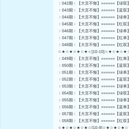
﹛042期﹜【大言不惭】======【绿双
﹛043期﹜【大言不惭】======【蓝双
﹛044期﹜【大言不惭】======【绿单
﹛045期﹜【大言不惭】======【红双
﹛046期﹜【大言不惭】======【绿单
﹛047期﹜【大言不惭】======【红单
﹛048期﹜【大言不惭】======【红双
☆★☆★☆★☆★☆[10-10]☆★☆★☆★
﹛049期﹜【大言不惭】======【红单
﹛050期﹜【大言不惭】======【蓝双
﹛051期﹜【大言不惭】======【绿单
﹛052期﹜【大言不惭】======【蓝双
﹛053期﹜【大言不惭】======【绿单
﹛054期﹜【大言不惭】======【绿双
﹛055期﹜【大言不惭】======【绿单
﹛056期﹜【大言不惭】======【蓝单
﹛057期﹜【大言不惭】======【蓝双
﹛058期﹜【大言不惭】======【红双
☆★☆★☆★☆★☆[10-9]☆★☆★☆★