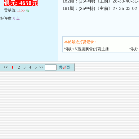
182期：(25中特)《主前》28-33-40-31-07-3
银元: 4650元
181期：(25中特)《主前》27-35-03-02-48-3
贡献值:
1156
点
好评度:
0 点
本帖最近打赏记录：
铜板:+6(温柔飘雪)打赏主播
铜板:
<<
1
2
3
4
5
>>
[共
24
页]