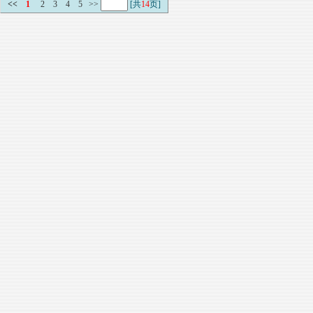
<<
1
2
3
4
5
>>
[共
14
页]