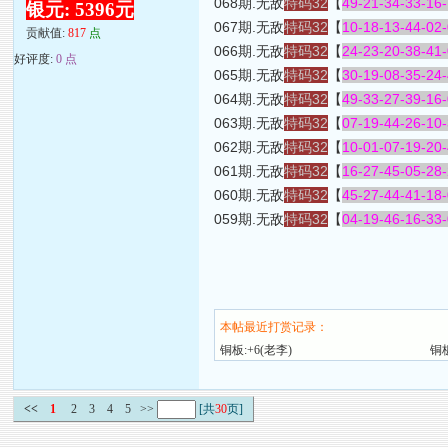
068期.无敌
特码32
【
49-21-34-33-16-
银元: 5396元
067期.无敌
特码32
【
10-18-13-44-02-
贡献值:
817
点
066期.无敌
特码32
【
24-23-20-38-41-
好评度:
0 点
065期.无敌
特码32
【
30-19-08-35-24-
064期.无敌
特码32
【
49-33-27-39-16-
063期.无敌
特码32
【
07-19-44-26-10-
062期.无敌
特码32
【
10-01-07-19-20-
061期.无敌
特码32
【
16-27-45-05-28-
060期.无敌
特码32
【
45-27-44-41-18-
059期.无敌
特码32
【
04-19-46-16-33-
本帖最近打赏记录：
铜板:+6(老李)
铜
<<
1
2
3
4
5
>>
[共
30
页]