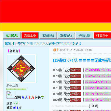
返回论坛
充值金币
发帖赚钱
重要说明
举报此贴
打赏高手
主题 :
[15错03]074期.〓〓〓〓无敌特码32〓〓〓〓创新点！
楼主
发表于: 2026-07-08 03:18
【
创新点
】
[15错03]074期.〓〓〓〓无敌
074期.无敌
特码32
【
24-02-08-29-31-
073期.无敌
特码32
【
39-25-11-26-37-
072期.无敌
特码32
【
27-45-47-19-15-
新手上路
071期.无敌
特码32
【
39-22-18-43-46-
070期.无敌
特码32
【
01-18-16-35-23-
发帖
月入
十万
不是
梦
069期.无敌
特码32
【
38-18-25-45-29-
发贴:
954
-----------------------------[10-8]
威望:
954
点