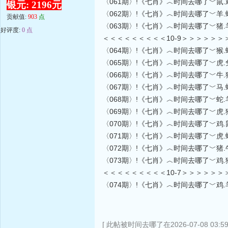
〈061期〉!《七肖》︿时间去哪了﹀鼠.鸡.
银元: 2196元
〈062期〉!《七肖》︿时间去哪了﹀羊.蛇.
贡献值:
903
点
〈063期〉!《七肖》︿时间去哪了﹀猪.羊.
好评度:
0 点
＜＜＜＜＜＜＜＜＜10-9＞＞＞＞＞＞
〈064期〉!《七肖》︿时间去哪了﹀猴.蛇.
〈065期〉!《七肖》︿时间去哪了﹀虎.兔.
〈066期〉!《七肖》︿时间去哪了﹀牛.猪.
〈067期〉!《七肖》︿时间去哪了﹀马.蛇.
〈068期〉!《七肖》︿时间去哪了﹀蛇.羊.
〈069期〉!《七肖》︿时间去哪了﹀虎.猴.
〈070期〉!《七肖》︿时间去哪了﹀鸡.鼠.
〈071期〉!《七肖》︿时间去哪了﹀虎.蛇.
〈072期〉!《七肖》︿时间去哪了﹀猪.牛.
〈073期〉!《七肖》︿时间去哪了﹀鸡.猴.
＜＜＜＜＜＜＜＜＜10-7＞＞＞＞＞＞
〈074期〉!《七肖》︿时间去哪了﹀鸡.羊
[ 此帖被时间去哪了在2026-07-08 03:5