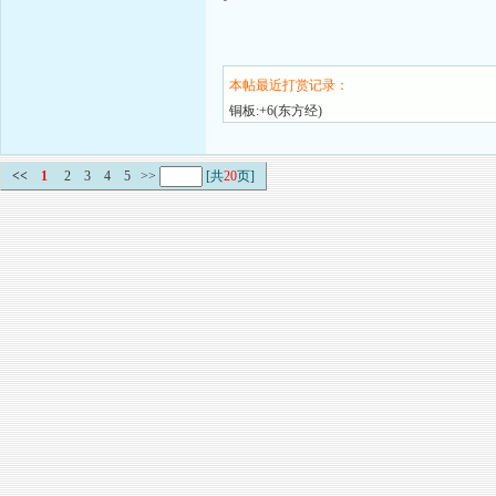
本帖最近打赏记录：
铜板:+6(东方经)
<<
1
2
3
4
5
>>
[共
20
页]