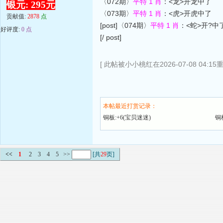
〈072期〉
平特 1 肖
：<龙>开龙中了
银元: 295元
〈073期〉
平特 1 肖
：<虎>开虎中了
贡献值:
2878
点
[post]〈074期〉
平特 1 肖
：<蛇>开?中
好评度:
0 点
[/ post]
[ 此帖被小小桃红在2026-07-08 04:15
本帖最近打赏记录：
铜板:+6(宝贝迷迷)
铜
<<
1
2
3
4
5
>>
[共
29
页]