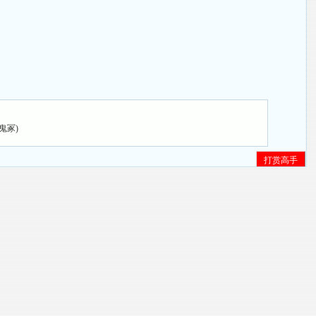
(鬼冢)
打赏高手