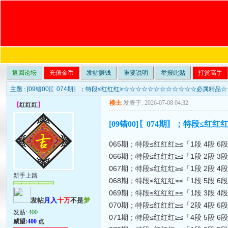
返回论坛
充值金币
发帖赚钱
重要说明
举报此贴
打赏高手
主题 :
[09错00]〖074期〗；特段≤红红红≥☆☆☆☆☆☆☆☆☆☆☆☆必属精
楼主
发表于: 2026-07-08 04:32
【
红红红
】
[09错00]〖074期〗；特段
065期；特段≤红红红≥≤「1段 4段 6段
066期；特段≤红红红≥≤「1段 2段 3段
067期；特段≤红红红≥≤「1段 2段 4段
新手上路
068期；特段≤红红红≥≤「1段 5段 6段
069期；特段≤红红红≥≤「1段 3段 4段
发帖
月入
十万
不是
梦
070期；特段≤红红红≥≤「2段 4段 6段
发贴:
400
071期；特段≤红红红≥≤「4段 5段 6段
威望:
400
点