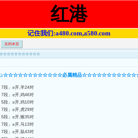
红港
记住我们:a480.com,a580.com
关闭本页
品☆☆☆☆☆☆☆☆☆☆☆☆
≤红红红≥☆☆☆☆☆☆☆☆☆☆☆☆必属精品☆☆☆☆☆☆☆☆☆☆☆
 7段」≥开,羊24对
 7段」≥开,鸡46对
 5段」≥开,鸡10对
 7段」≥开,虎29对
 5段」≥开,猴35对
 7段」≥开,马13对
 7段」≥开,鼠43对