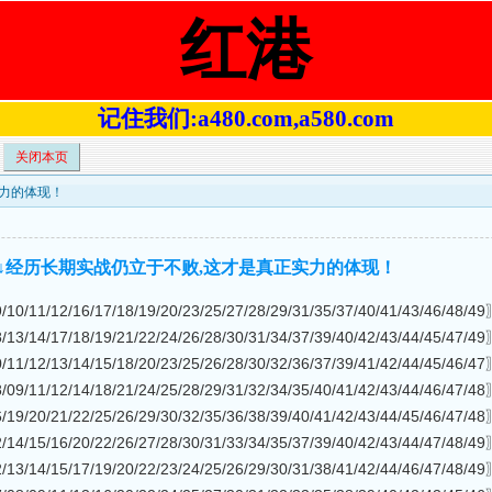
红港
记住我们:a480.com,a580.com
关闭本页
实力的体现！
8码中特↓经历长期实战仍立于不败,这才是真正实力的体现！
10/11/12/16/17/18/19/20/23/25/27/28/29/31/35/37/40/41/43/46
13/14/17/18/19/21/22/24/26/28/30/31/34/37/39/40/42/43/44/45
11/12/13/14/15/18/20/23/25/26/28/30/32/36/37/39/41/42/44/45
09/11/12/14/18/21/24/25/28/29/31/32/34/35/40/41/42/43/44/46
19/20/21/22/25/26/29/30/32/35/36/38/39/40/41/42/43/44/45/46
14/15/16/20/22/26/27/28/30/31/33/34/35/37/39/40/42/43/44/47
13/14/15/17/19/20/22/23/24/25/26/29/30/31/38/41/42/44/46/47