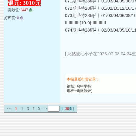
071期:╚特28码╝〖01/03/04/05/06/07/
银元: 3010元
072期:╚特28码╝〖01/02/10/12/16/17/
贡献值:
3447
点
073期:╚特28码╝〖01/03/04/06/09/10/
好评度:
0 点
ⅠⅠⅠⅠⅠⅠⅠⅠⅠⅠⅠⅠ{10-9}ⅠⅠⅠⅠⅠⅠⅠⅠⅠⅠⅠⅠ
074期:╚特28码╝〖02/03/04/05/10/11/
[ 此帖被毛小子在2026-07-08 04:34
本帖最近打赏记录：
铜板:+6(中平特)
铜板:+6(微波炉)
<<
1
2
3
4
5
>>
[共
30
页]