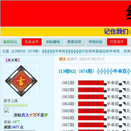
记住我们:a4
返回论坛
充值金币
发帖赚钱
重要说明
举报此贴
打赏高手
主题 :
[13错02]〈074期〉╬╬╬╬╬半单双╬╬╬╬╬╬打造简单最稳定的半单双，简
楼主
发表于: 2026-07-08 05:23
【
兵大哥
】
[13错02]〈074期〉╬╬╬╬╬
〈061期〉
（大双/大单）
▄半单双▄◥兵大
〈062期〉
（小双/大双）
▄半单双▄◥兵大
〈063期〉
（大单/大双）
▄半单双▄◥兵大
新手上路
〈064期〉
（小单/大单）
▄半单双▄◥兵大
〈065期〉
（小双/大双）
▄半单双▄◥兵大
发帖
月入
十万
不是
梦
〈066期〉
（大单/大双）
▄半单双▄◥兵大
发贴:
3477
〈067期〉
（小双/大单）
▄半单双▄◥兵大
威望:
3477
点