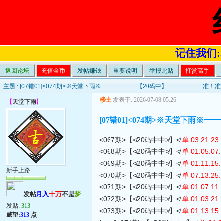
记住我们:a4
返回论坛
充值金币
发帖赚钱
重要说明
举报此贴
打赏高手
主题 :
[07错01]<074期>※天堂下雨※━━━━━━【20码中】━━━━━━准！
楼主
发表于: 2026-07-08 05:26
【
天堂下雨
】
[07错01]<074期>※天堂下雨
<067期>【≮20码中中≯】≮
单 03.21.23.
<068期>【≮20码中中≯】≮
单 01.05.07.
<069期>【≮20码中中≯】≮
单 01.11.15.
新手上路
<070期>【≮20码中中≯】≮
单 07.13.25.
<071期>【≮20码中中≯】≮
单 01.07.11.
发帖
月入
十万
不是
梦
<072期>【≮20码中中≯】≮
单 01.03.21.
发贴:
313
<073期>【≮20码中中≯】≮
单 01.13.15.
威望:
313
点