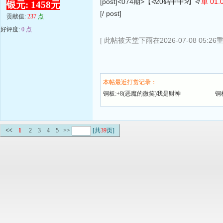
[post]<074期>【≮20码中中≯】≮
单 01.0
银元: 1458元
[/ post]
贡献值:
237
点
好评度:
0 点
[ 此帖被天堂下雨在2026-07-08 05:26
本帖最近打赏记录：
铜板:+8(恶魔的微笑)我是财神
铜
<<
1
2
3
4
5
>>
[共
39
页]