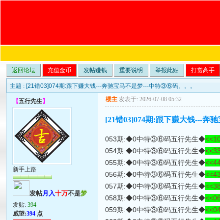
返回论坛
充值金币
发帖赚钱
重要说明
举报此贴
打赏高手
主题 :
[21错03]074期:跟下赚大钱---奔驰宝马不是梦---中特③⑥码。。。
楼主
发表于: 2026-07-08 05:32
【
五行先生
】
[21错03]074期:跟下赚大钱--
053期:◆0中特③⑥码五行先生◆
<<10
054期:◆0中特③⑥码五行先生◆
<<33
055期:◆0中特③⑥码五行先生◆
<<44
新手上路
056期:◆0中特③⑥码五行先生◆
<<43
057期:◆0中特③⑥码五行先生◆
<<38
发帖
月入
十万
不是
梦
058期:◆0中特③⑥码五行先生◆
<<06
发贴:
394
059期:◆0中特③⑥码五行先生◆
<<04
威望:
394
点