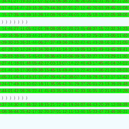
-34-41-27-19-33-12-07-32-04-06-38-22-36-26-05-46-31-35-30-21-28
-17-46-14-47-23-16-36-29-44-30-37-01-27-12-40-20-03-39-45-15-08
-15-17-35-48-39-16-28-14-08-26-07-46-01-22-25-18-19-02-05-38-06
））））））））
-14-46-27-11-05-42-01-36-08-06-02-20-23-45-48-37-15-22-32-34-33
-10-16-35-17-33-44-21-47-28-08-26-42-23-34-12-25-32-13-06-11-40
-39-30-23-26-31-44-06-27-37-49-34-29-32-42-41-43-28-16-12-21-05
-07-28-10-12-24-16-34-30-47-11-14-32-19-05-13-31-49-43-45-39-41
-26-03-18-05-15-45-01-38-36-43-10-06-39-35-32-27-13-23-29-11-30
-27-41-18-01-48-05-42-12-03-13-07-14-22-40-43-17-45-46-04-24-02
-01-46-18-17-30-09-38-15-45-16-49-40-11-22-41-14-06-21-02-28-03
-05-21-04-01-23-31-37-47-39-45-41-38-07-27-19-28-15-32-17-12-42
-24-17-49-16-10-02-18-11-35-06-41-31-29-37-26-01-23-13-39-09-48
-44-01-42-06-26-22-41-45-43-35-34-03-40-33-16-05-10-31-09-04-28
））））））））
-37-24-30-47-46-32-18-15-21-22-41-19-34-07-44-43-20-39-12-08-38
-08-36-44-25-42-17-32-20-37-01-12-11-13-40-15-33-47-23-46-06-31