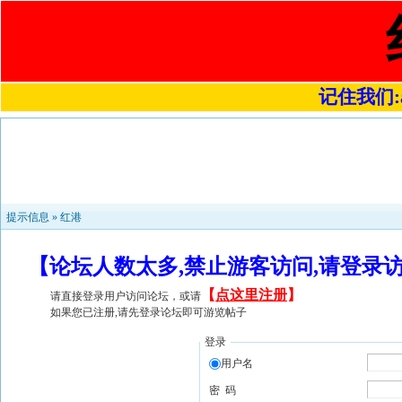
记住我们:a4
提示信息 »
红港
【论坛人数太多,禁止游客访问,请登录
【
点这里注册
】
请直接登录用户访问论坛，或请
如果您已注册,请先登录论坛即可游览帖子
登录
用户名
密 码