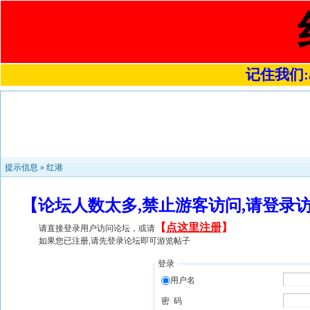
记住我们:a4
提示信息 »
红港
【论坛人数太多,禁止游客访问,请登录
【
点这里注册
】
请直接登录用户访问论坛，或请
如果您已注册,请先登录论坛即可游览帖子
登录
用户名
密 码