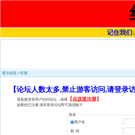
记住我们:a4
提示信息 »
红港
【论坛人数太多,禁止游客访问,请登录
【
点这里注册
】
请直接登录用户访问论坛，或请
如果您已注册,请先登录论坛即可游览帖子
登录
用户名
密 码