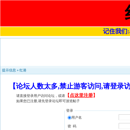
记住我们:a4
提示信息 »
红港
【论坛人数太多,禁止游客访问,请登录
【
点这里注册
】
请直接登录用户访问论坛，或请
如果您已注册,请先登录论坛即可游览帖子
登录
用户名
密 码