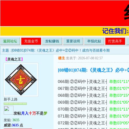
记住我们:a4
返回论坛
充值金币
发帖赚钱
重要说明
举报此贴
打赏高手
主题 :
[08错01]074期:《灵魂之王》必中+②②码中！成功与否就看今期
楼主
发表于: 2026-07-08 02:57
【
灵魂之王
】
[08错01]074期:《灵魂之王》
066期:②②码中├灵魂之王┤
单数01*11*15
067期:②②码中├灵魂之王┤
单数01*07*11
068期:②②码中├灵魂之王┤
单数03*15*19
新手上路
069期:②②码中├灵魂之王┤
单数01*05*07
070期:②②码中├灵魂之王┤
单数01*11*13
发帖
月入
十万
不是
梦
071期:②②码中├灵魂之王┤
单数01*03*09
发贴:
3635
072期:②②码中├灵魂之王┤
单数03*05*13
威望:
3635
点