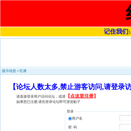
记住我们:a4
提示信息 »
红港
【论坛人数太多,禁止游客访问,请登录
【
点这里注册
】
请直接登录用户访问论坛，或请
如果您已注册,请先登录论坛即可游览帖子
登录
用户名
密 码